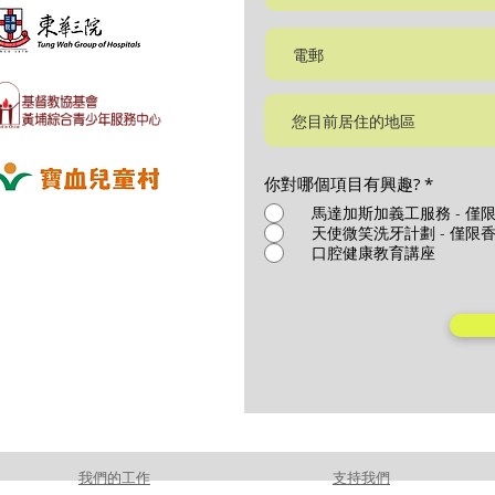
必
你對哪個項目有興趣?
*
填
馬達加斯加義工服務 - 僅
天使微笑洗牙計劃 - 僅限
口腔健康教育講座
我們的工作
支持我們