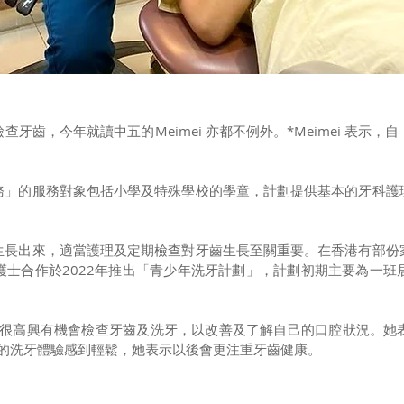
牙齒，今年就讀中五的Meimei 亦都不例外。*Meimei 表示
務」的服務對象包括小學及特殊學校的學童，計劃提供基本的牙科護
生長出來，適當護理及定期檢查對牙齒生長至關重要。在香港有部份
護士合作於2022年推出「青少年洗牙計劃」，計劃初期主要為一班
示，很高興有機會檢查牙齒及洗牙，以改善及了解自己的口腔狀況。
今次的洗牙體驗感到輕鬆，她表示以後會更注重牙齒健康。