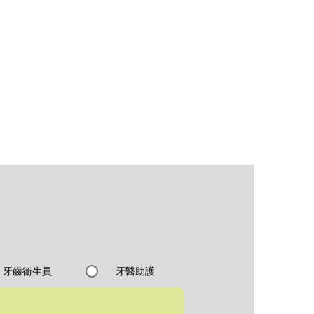
牙齒衞生員
牙醫助護